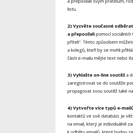
a přeposílali svým přátelům, rod
listu.
2) Vyzvěte současné odběratel
a přeposílali
pomocí sociálních 
příteli“. Tímto způsobem můžet
a kolegů, kteří by se mohli při
části e-mailu mějte text nebo tla
3) Vyhlašte on-line soutěž
a d
zaregistrovat se do soutěže po
propagovat svou soutěž také na s
4)
Vytvořte více typů e-mail
kontaktů ve své databázi. Je vět
na email, který je individuálně za
k odběru emailů, které budou za