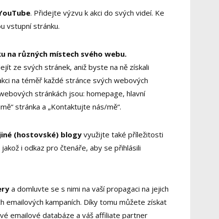
 YouTube
. Přidejte výzvu k akci do svých videí. Ke
u vstupní stránku.
ku na různých místech svého webu.
jít ze svých stránek, aniž byste na ně získali
 akci na téměř každé stránce svých webových
h webových stránkách jsou: homepage, hlavní
mě“ stránka a „Kontaktujte nás/mě“.
jiné (hostovské) blogy
využijte také příležitosti
 jakož i odkaz pro čtenáře, aby se přihlásili
ery
a domluvte se s nimi na vaší propagaci na jejich
ch emailových kampaních. Díky tomu můžete získat
své emailové databáze a váš affiliate partner