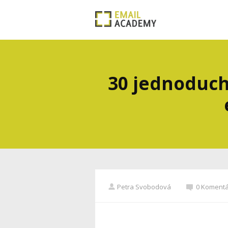
30 jednoduch
Petra Svobodová
0 Koment