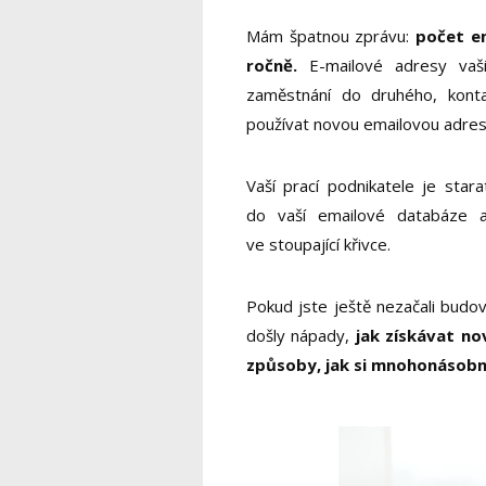
Mám špatnou zprávu:
počet em
ročně.
E-mailové adresy vaš
zaměstnání do druhého, kont
používat novou emailovou adres
Vaší prací podnikatele je star
do vaší emailové databáze a
ve stoupající křivce.
Pokud jste ještě nezačali budo
došly nápady,
jak získávat no
způsoby, jak si mnohonásobn