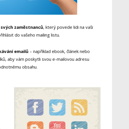
ů svých zaměstnanců
, který povede lidi na vaši
ihlásit do vašeho mailing listu.
kávání emailů
– například ebook, článek nebo
íků, aby vám poskytli svou e-mailovou adresu
hodnotnému obsahu.
é