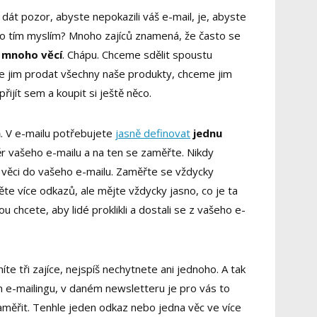
si dát pozor, abyste nepokazili váš e-mail, je, abyste
Co tím myslím? Mnoho zajíců znamená, že často se
t
mnoho věcí
. Chápu. Chceme sdělit spoustu
me jim prodat všechny naše produkty, chceme jim
přijít sem a koupit si ještě něco.
n
. V e-mailu potřebujete
jasně definovat
jednu
ěr vašeho e-mailu a na ten se zaměřte. Nikdy
 věci do vašeho e-mailu. Zaměřte se vždycky
těte více odkazů, ale mějte vždycky jasno, co je ta
ou chcete, aby lidé proklikli a dostali se z vašeho e-
níte tři zajíce, nejspíš nechytnete ani jednoho. A tak
 e-mailingu, v daném newsletteru je pro vás to
zaměřit. Tenhle jeden odkaz nebo jedna věc ve více