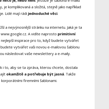
ě něco je, nebo není
. Jestliže je šablona e-mailu
, je komplikovaná a složitá, stejně jako například
e. Lidé mají rádi
jednoduché věci
.
í a nejvýnosnější stránku na internetu. Jaká je ta
i www.google.cz. A vidíte naprosto
primitivní
 nejlepší inspirace pro to, když budete vytvářet
budete vytvářet vaši novou e-mailovou šablonu
ou následovat vaše newslettery a e-maily.
k i to, aby se ta zpráva, kterou chcete, dostala
ajít
okamžitě a potřebuje být jasná
. Takže
mi korporátními firemními šablonami.