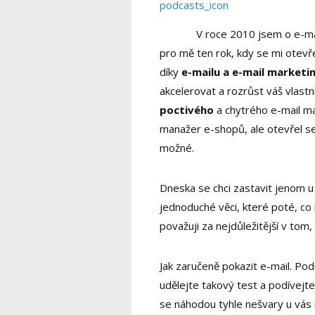
V roce 2010 jsem o e-ma
pro mě ten rok, kdy se mi otevř
díky
e-mailu a e-mail marketi
akcelerovat a rozrůst váš vlastn
poctivého
a chytrého e-mail ma
manažer e-shopů, ale otevřel se 
možné.
Dneska se chci zastavit jenom u m
jednoduché věci, které poté, co m
považuji za nejdůležitější v tom,
Jak zaručeně pokazit e-mail. Podí
udělejte takový test a podívejt
se náhodou tyhle nešvary u vás 