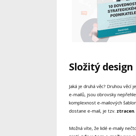
Složitý design
Jaká je druhá věc? Druhou věcí j
e-mailů, jsou obrovsky nepřehled
komplexnost e-mailových šablon 
dostane e-mail, je tzv.
ztracen
.
Možná víte, že lidé e-maily nečto