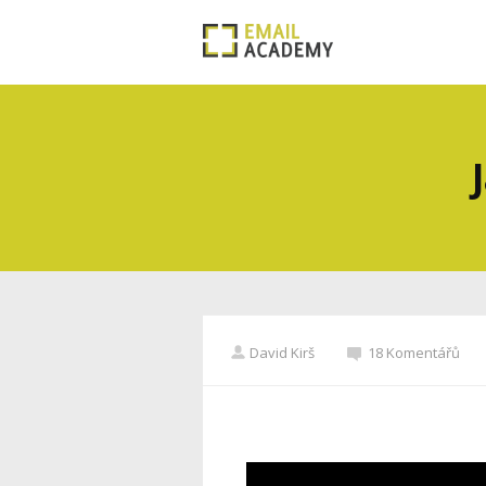
David Kirš
18 Komentářů