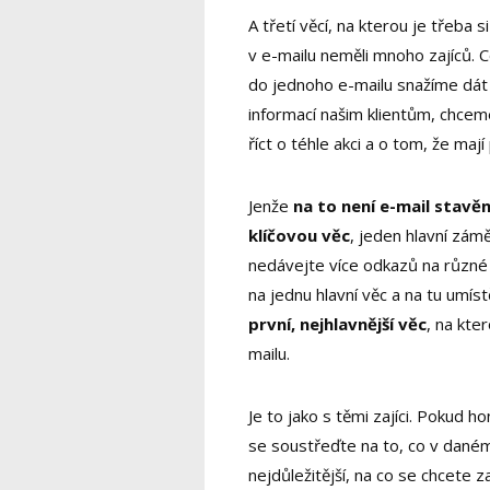
A třetí věcí, na kterou je třeba 
v e-mailu neměli mnoho zajíců. 
do jednoho e-mailu snažíme dá
informací našim klientům, chce
říct o téhle akci a o tom, že mají 
Jenže
na to není e-mail stavě
klíčovou věc
, jeden hlavní zám
nedávejte více odkazů na různé
na jednu hlavní věc a na tu umís
první, nejhlavnější věc
, na kter
mailu.
Je to jako s těmi zajíci. Pokud ho
se soustřeďte na to, co v daném
nejdůležitější, na co se chcete 