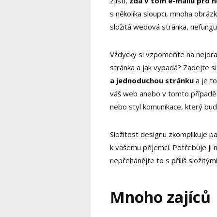
zjistí,
zda v tom e-mailu pro n
s několika sloupci, mnoha obrázky
složitá webová stránka, nefunguj
Vždycky si vzpomeňte na nejdražš
stránka a jak vypadá? Zadejte s
a jednoduchou stránku
a je to
váš web anebo v tomto případě 
nebo styl komunikace, který bud
Složitost designu zkomplikuje pa
k vašemu příjemci. Potřebuje ji n
nepřehánějte to s příliš složitý
Mnoho zajíců