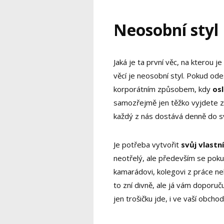
Neosobní styl
Jaká je ta první věc, na kterou j
věcí je neosobní styl. Pokud od
korporátním způsobem, kdy
os
samozřejmě jen těžko vyjdete z 
každý z nás dostává denně do s
Je potřeba vytvořit
svůj vlastní
neotřelý, ale především se poku
kamarádovi, kolegovi z práce n
to zní divně, ale já vám doporuču
jen trošičku jde, i ve vaší obchod