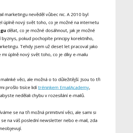
il marketingu nevěděl vůbec nic. A 2010 byl
el úplně nový svět toho, co je možné na internetu
ngu
dělat, co je možné dosáhnout, jak je možné
í byznys, pokud pochopíte principy korektního,
rketingu. Tehdy jsem už deset let pracoval jako
mi úplně nový svět toho, co je díky e-mailu
alinké věci, ale možná o to důležitější. Jsou to tři
i prošlo tisíce lidí
tréninkem EmailAcademy
,
 abyste nedělali chybu v rozesílání e-mailů.
váme se na tři možná primitivní věci, ale sami si
e se na váš poslední newsletter nebo e-mail, zda
neobjevují.