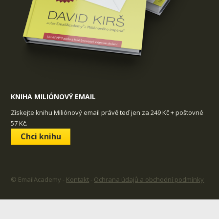
KNIHA MILIÓNOVÝ EMAIL
Získejte knihu Miliónový email právě teď jen za 249 Kč + poštovné
57 Kč.
Chci knihu
© EmailAcademy -
Kontakt
-
Ochrana údajů a obchodní podmínky