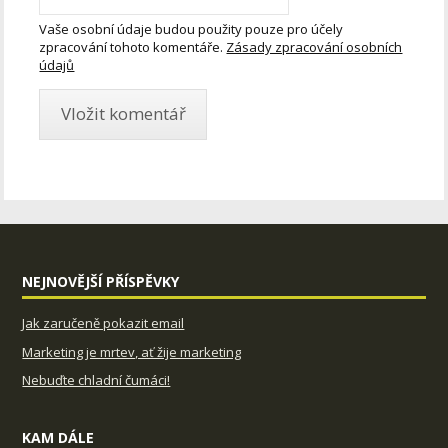
Vaše osobní údaje budou použity pouze pro účely
zpracování tohoto komentáře.
Zásady zpracování osobních
údajů
NEJNOVĚJŠÍ PŘÍSPĚVKY
Jak zaručeně pokazit email
Marketing je mrtev, ať žije marketing
Nebuďte chladní čumáci!
KAM DÁLE