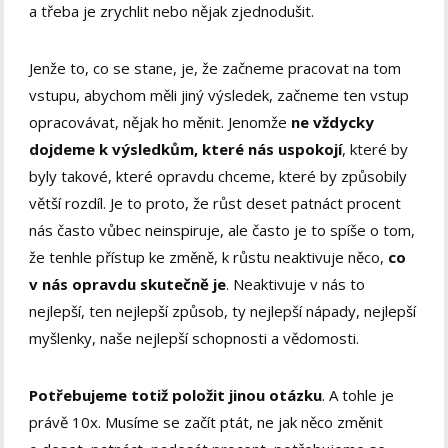
a třeba je zrychlit nebo nějak zjednodušit.
Jenže to, co se stane, je, že začneme pracovat na tom
vstupu, abychom měli jiný výsledek, začneme ten vstup
opracovávat, nějak ho měnit. Jenomže
ne vždycky
dojdeme k výsledkům, které nás uspokojí
, které by
byly takové, které opravdu chceme, které by způsobily
větší rozdíl. Je to proto, že růst deset patnáct procent
nás často vůbec neinspiruje, ale často je to spíše o tom,
že tenhle přístup ke změně, k růstu neaktivuje něco,
co
v nás opravdu skutečně je
. Neaktivuje v nás to
nejlepší, ten nejlepší způsob, ty nejlepší nápady, nejlepší
myšlenky, naše nejlepší schopnosti a vědomosti.
Potřebujeme totiž položit jinou otázku
. A tohle je
právě 10x. Musíme se začít ptát, ne jak něco změnit