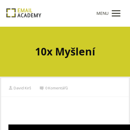
MENU
10x Myšlení
David Kirš
0 Komentářů