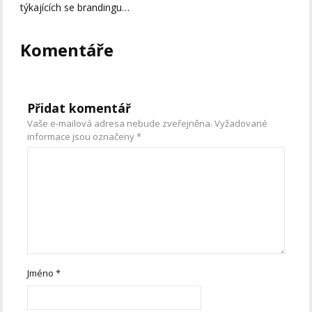
týkajících se brandingu…
Komentáře
Přidat komentář
Vaše e-mailová adresa nebude zveřejněna.
Vyžadované
informace jsou označeny
*
Jméno
*