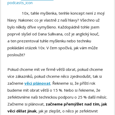
10x, tahle myšlenka, tenhle koncept není z mojí
hlavy. Nakonec co je vlastně z naší hlavy? Všechno už
bylo někdy dříve vymyšleno. Každopádně tohle jsem
poprvé slyšel od Dana Sullivana, což je anglický kouč,
a ten prezentoval tuhle myšlenku nebo techniku
pokládání otázek 10x. V čem spočívá, jak vám může
posloužit?
Pokud chceme mít ve firmě větší obrat, pokud chceme
více zákazníků, pokud chceme něco zjednodušit, tak si
začneme
věci plánovat
. Řekneme si, že příští rok
budeme mít obrat větší o 15 %. Nebo si řekneme, že
zefektivníme naši technickou podporu o 25 % další měsíc.
Začneme si plánovat,
začneme přemýšlet nad tím, jak
věci dělat jinak
, jak je zlepšit, o něco je zefektivnit