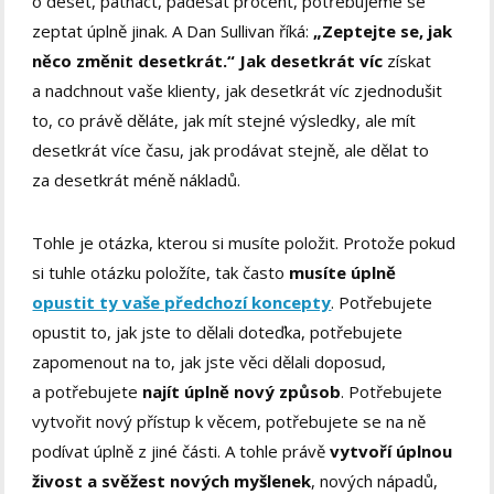
o deset, patnáct, padesát procent, potřebujeme se
zeptat úplně jinak. A Dan Sullivan říká:
„Zeptejte se, jak
něco změnit desetkrát.“
Jak desetkrát víc
získat
a nadchnout vaše klienty, jak desetkrát víc zjednodušit
to, co právě děláte, jak mít stejné výsledky, ale mít
desetkrát více času, jak prodávat stejně, ale dělat to
za desetkrát méně nákladů.
Tohle je otázka, kterou si musíte položit. Protože pokud
si tuhle otázku položíte, tak často
musíte úplně
opustit ty vaše předchozí koncepty
. Potřebujete
opustit to, jak jste to dělali doteďka, potřebujete
zapomenout na to, jak jste věci dělali doposud,
a potřebujete
najít úplně nový způsob
. Potřebujete
vytvořit nový přístup k věcem, potřebujete se na ně
podívat úplně z jiné části. A tohle právě
vytvoří úplnou
živost a svěžest nových myšlenek
, nových nápadů,