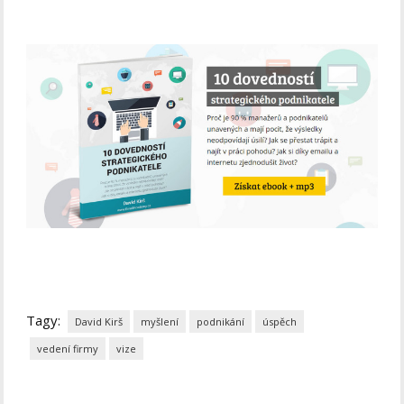
Tagy:
David Kirš
myšlení
podnikání
úspěch
vedení firmy
vize