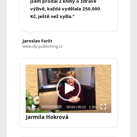
jsem prodal 2 knihy o zdravé
výživě, každá vydělala 250.000
Kč, ještě než vyšla."
Jaroslav Foršt
www.ifp-publishing.cz
Video
přehrávač
00:00
|
00:52
1.00x
Jarmila Hokrová