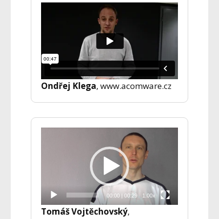
Ondřej Klega
, www.acomware.cz
Video
přehrávač
00:00
|
00:29
1.00x
Tomáš Vojtěchovský
,