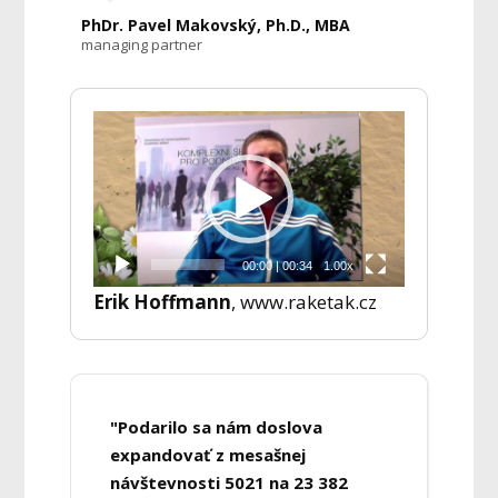
PhDr. Pavel Makovský, Ph.D., MBA
managing partner
Video
přehrávač
00:00
|
00:34
1.00x
Erik Hoffmann
, www.raketak.cz
"Podarilo sa nám doslova
expandovať z mesašnej
návštevnosti 5021 na 23 382