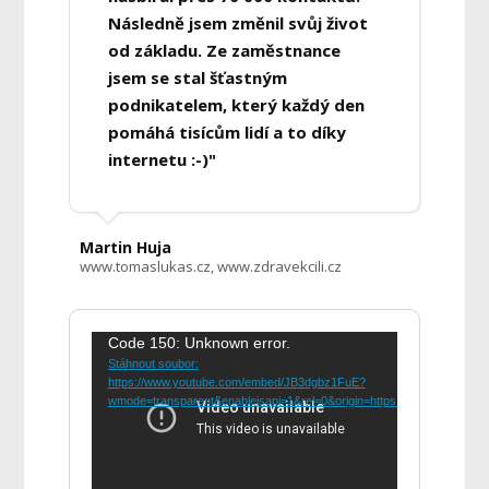
Následně jsem změnil svůj život
od základu. Ze zaměstnance
jsem se stal šťastným
podnikatelem, který každý den
pomáhá tisícům lidí a to díky
internetu :-)"
Martin Huja
www.tomaslukas.cz, www.zdravekcili.cz
Video
Code 150: Unknown error.
Stáhnout soubor:
přehrávač
https://www.youtube.com/embed/JB3dgbz1FuE?
wmode=transparent&enablejsapi=1&rel=0&origin=https://emailacademy.