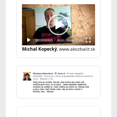
Video
přehrávač
00:00
|
00:44
1.00x
Michal Kopecký
, www.akozbalit.sk