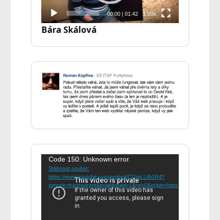
00:00
|
01:42
1.00x
Bára Skálová
Video
Code 150: Unknown error.
Stáhnout soubor:
přehrávač
https://www.youtube.com/embed/CGmLLiIb1R4?
wmode=transparent&enablejsapi=1&rel=0&origin=https://emailacademy.