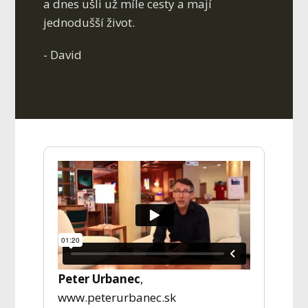
a dnes ušli už míle cesty a mají
jednodušší život.
- David
Peter Urbanec
,
www.peterurbanec.sk