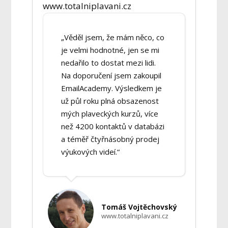
www.totalniplavani.cz
„Věděl jsem, že mám něco, co
je velmi hodnotné, jen se mi
nedařilo to dostat mezi lidi.
Na doporučení jsem zakoupil
EmailAcademy. Výsledkem je
už půl roku plná obsazenost
mých plaveckých kurzů, více
než 4200 kontaktů v databázi
a téměř čtyřnásobný prodej
výukových videí.“
Tomáš Vojtěchovský
www.totalniplavani.cz