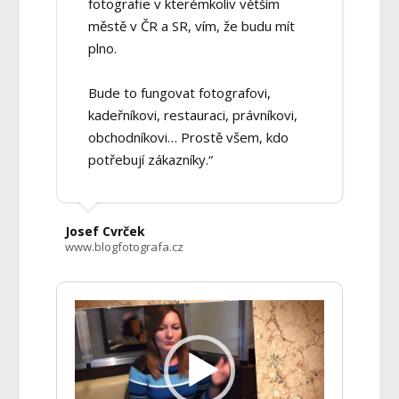
fotografie v kterémkoliv větším
městě v ČR a SR, vím, že budu mít
plno.
Bude to fungovat fotografovi,
kadeřníkovi, restauraci, právníkovi,
obchodníkovi… Prostě všem, kdo
potřebují zákazníky.“
Josef Cvrček
www.blogfotografa.cz
Video
přehrávač