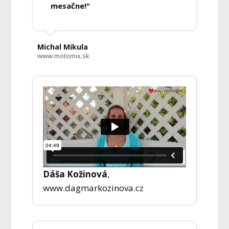
mesačne!"
Michal Mikula
www.motomix.sk
Dáša Kožinová
,
www.dagmarkozinova.cz