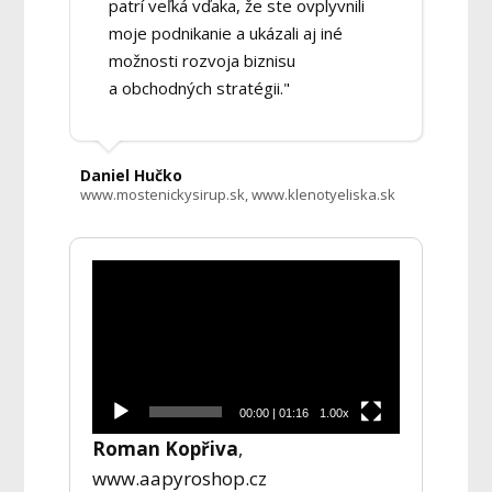
patrí veľká vďaka, že ste ovplyvnili
moje podnikanie a ukázali aj iné
možnosti rozvoja biznisu
a obchodných stratégii."
Daniel Hučko
www.mostenickysirup.sk, www.klenotyeliska.sk
Video
přehrávač
00:00
|
01:16
1.00x
Roman Kopřiva
,
www.aapyroshop.cz