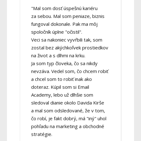
"Mal som dosť úspešnú kariéru
za sebou. Mal som peniaze, biznis
fungoval dokonale. Pak ma môj
spoločník úplne "očistil".
Veci sa nakoniec vyvŕbili tak, som
zostal bez akýchkoľvek prostiedkov
na život a s dlhmi na krku.
Ja som typ človeka, čo sa nikdy
nevzáva. Vedel som, čo chcem robiť
a chcel som to robiť inak ako
doteraz. Kúpil som si Email
Academy, lebo už dlhšie som
sledoval dianie okolo Davida Kirše
a mal som odsledované, že v tom,
čo robí, je fakt dobrý, má "iný" uhol
pohľadu na marketing a obchodné
stratégie.