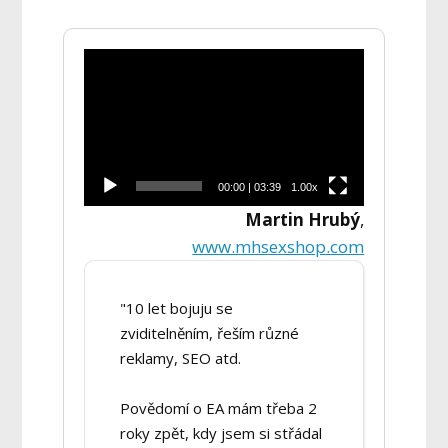
Video
přehrávač
00:00
|
03:39
1.00x
Martin Hrubý
,
www.mhsexshop.com
"10 let bojuju se
zviditelněním, řeším různé
reklamy, SEO atd.
Povědomí o EA mám třeba 2
roky zpět, kdy jsem si střádal