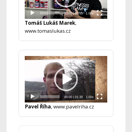
00:00
|
00:55
1.00x
Tomáš Lukáš Marek
,
www.tomaslukas.cz
Video
přehrávač
00:00
|
01:30
1.00x
Pavel Říha
, www.pavelriha.cz